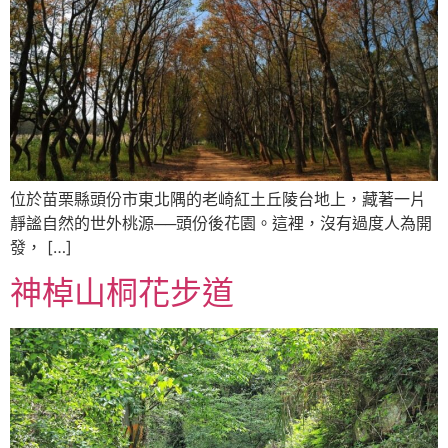
位於苗栗縣頭份市東北隅的老崎紅土丘陵台地上，藏著一片
靜謐自然的世外桃源──頭份後花園。這裡，沒有過度人為開
發， […]
神棹山桐花步道