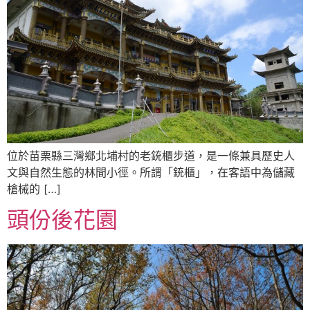
位於苗栗縣三灣鄉北埔村的老銃櫃步道，是一條兼具歷史人
文與自然生態的林間小徑。所謂「銃櫃」，在客語中為儲藏
槍械的 […]
頭份後花園