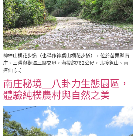
神棹山桐花步道（也稱作神桌山桐花步道），位於苗栗縣南
庄、三灣與獅潭三鄉交界，海拔約762公尺，北接象山、南
連仙 […]
南庄秘境＿八卦力生態園區，
體驗純樸農村與自然之美