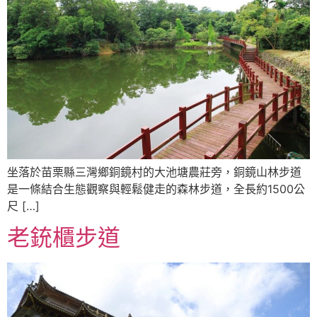
坐落於苗栗縣三灣鄉銅鏡村的大池塘農莊旁，銅鏡山林步道
是一條結合生態觀察與輕鬆健走的森林步道，全長約1500公
尺 […]
老銃櫃步道