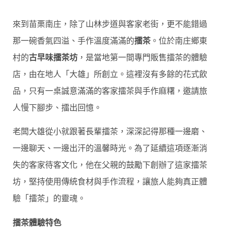
來到苗栗南庄，除了山林步道與客家老街，更不能錯過
那一碗香氣四溢、手作溫度滿滿的
擂茶
。位於南庄鄉東
村的
古早味擂茶坊
，是當地第一間專門販售擂茶的體驗
店，由在地人「大雄」所創立。這裡沒有多餘的花式飲
品，只有一桌誠意滿滿的客家擂茶與手作麻糬，邀請旅
人慢下腳步、擂出回憶。
老闆大雄從小就跟著長輩擂茶，深深記得那種一邊磨、
一邊聊天、一邊出汗的溫馨時光。為了延續這項逐漸消
失的客家待客文化，他在父親的鼓勵下創辦了這家擂茶
坊，堅持使用傳統食材與手作流程，讓旅人能夠真正體
驗「擂茶」的靈魂。
擂茶體驗特色