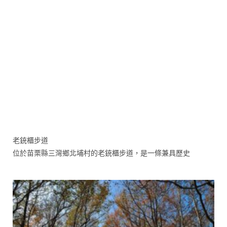
老銃櫃步道
位於苗栗縣三灣鄉北埔村的老銃櫃步道，是一條兼具歷史