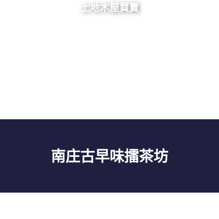
土地木屋買賣
南庄古早味擂茶坊