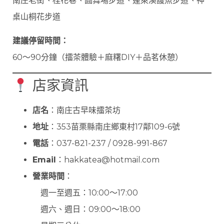
南庄老街、桂花巷、圓舞場步道、蓬萊溪護魚步道、神
桌山桐花步道
建議停留時間：
60～90分鐘（擂茶體驗＋麻糬DIY＋品茗休憩）
店家資訊
店名
：南庄古早味擂茶坊
地址
：353苗栗縣南庄鄉東村17鄰109-6號
電話
：037-821-237 / 0928-991-867
Email
：
hakkatea@hotmail.com
營業時間
：
週一至週五：10:00～17:00
週六、週日：09:00～18:00