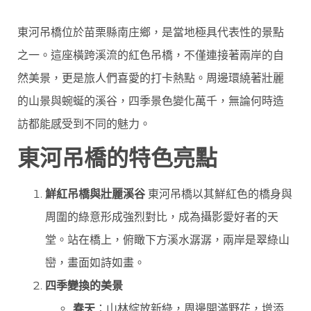
東河吊橋位於苗栗縣南庄鄉，是當地極具代表性的景點
之一。這座橫跨溪流的紅色吊橋，不僅連接著兩岸的自
然美景，更是旅人們喜愛的打卡熱點。周邊環繞著壯麗
的山景與蜿蜒的溪谷，四季景色變化萬千，無論何時造
訪都能感受到不同的魅力。
東河吊橋的特色亮點
鮮紅吊橋與壯麗溪谷
東河吊橋以其鮮紅色的橋身與
周圍的綠意形成強烈對比，成為攝影愛好者的天
堂。站在橋上，俯瞰下方溪水潺潺，兩岸是翠綠山
巒，畫面如詩如畫。
四季變換的美景
春天
：山林綻放新綠，周邊開滿野花，增添