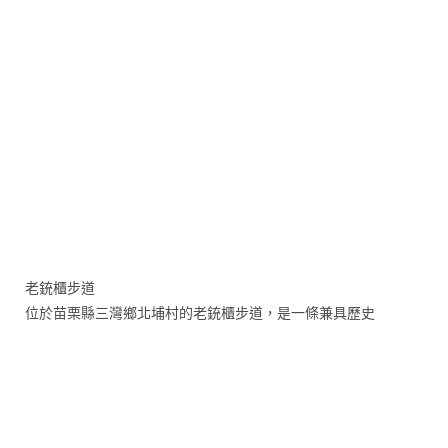
老銃櫃步道
位於苗栗縣三灣鄉北埔村的老銃櫃步道，是一條兼具歷史