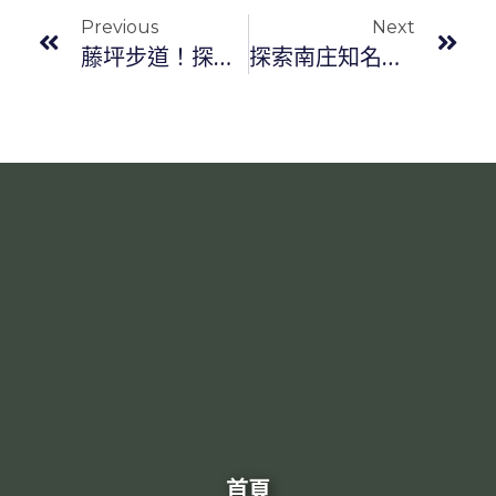
Previous
Next
藤坪步道！探索南庄秘境，沉浸於大自然的綠意懷抱
探索南庄知名景點：吊橋頭文化園區，體驗客家文化魅力
首頁