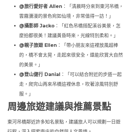
@旅行愛好者 Allen
：「清晨時分來到東河吊橋，
雲霧瀰漫的景色宛如仙境，非常值得一訪！」
@攝影師 Jacko
：「紅色吊橋搭配溪谷美景，怎
麼拍都很美！建議黃昏時來，光線特別柔和。」
@親子旅遊 Ellen
：「帶小朋友來這裡放風超棒
的，橋不會太晃，走起來很安全，還能欣賞大自然
的美景。」
@登山健行 Danial
：「可以結合附近的步道一起
走，爬完山再來吊橋這裡休息，吹著涼風特別舒
服。」
周邊旅遊建議與推薦景點
東河吊橋鄰近許多知名景點，建議旅人可以規劃一日遊
行程，深入探索南庄的自然與人文風情。