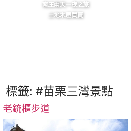
南庄兩天一夜之旅
土地木屋買賣
標籤:
#苗栗三灣景點
老銃櫃步道