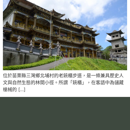
位於苗栗縣三灣鄉北埔村的老銃櫃步道，是一條兼具歷史人
文與自然生態的林間小徑。所謂「銃櫃」，在客語中為儲藏
槍械的 […]